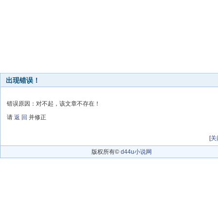
出现错误！
错误原因：对不起，该文章不存在！
请
返 回
并修正
[
关
版权所有©
d44u小说网