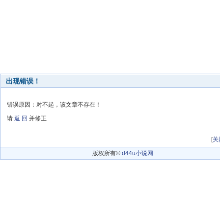
出现错误！
错误原因：对不起，该文章不存在！
请
返 回
并修正
[
关
版权所有©
d44u小说网