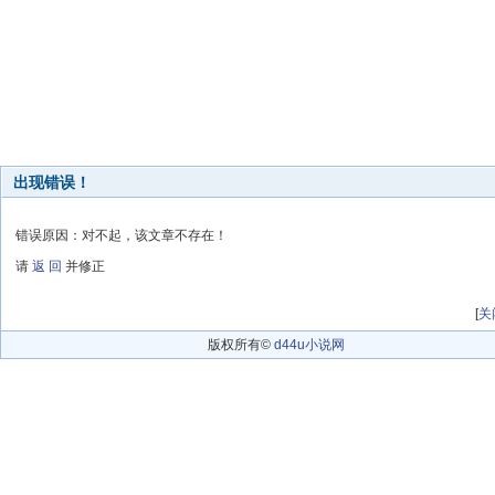
出现错误！
错误原因：对不起，该文章不存在！
请
返 回
并修正
[
关
版权所有©
d44u小说网