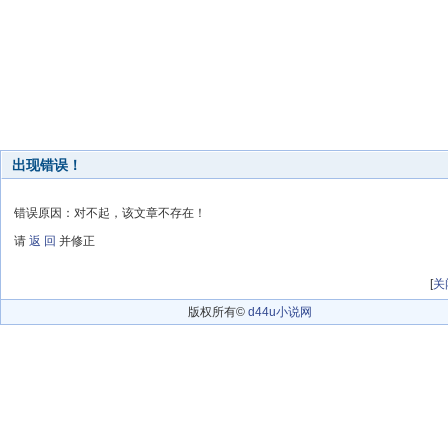
出现错误！
错误原因：对不起，该文章不存在！
请
返 回
并修正
[
关
版权所有©
d44u小说网