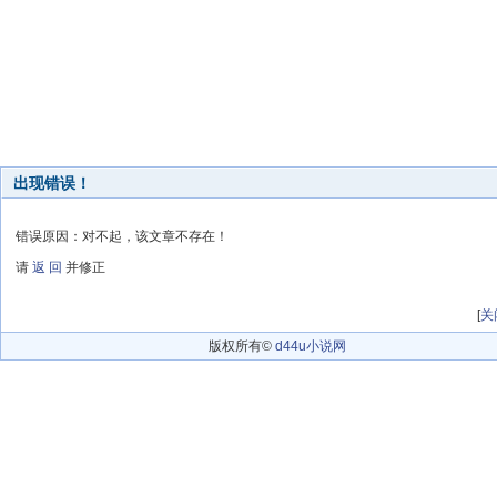
出现错误！
错误原因：对不起，该文章不存在！
请
返 回
并修正
[
关
版权所有©
d44u小说网