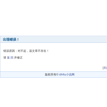
出现错误！
错误原因：对不起，该文章不存在！
请
返 回
并修正
[
关
版权所有©
d44u小说网