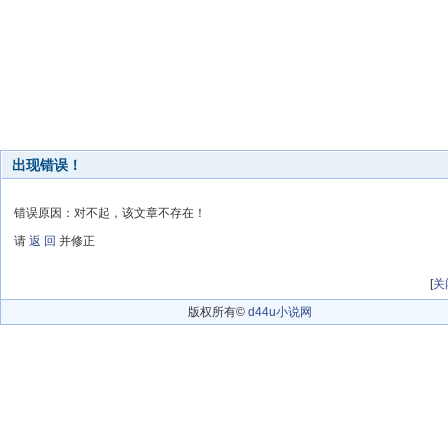
出现错误！
错误原因：对不起，该文章不存在！
请
返 回
并修正
[
关
版权所有©
d44u小说网