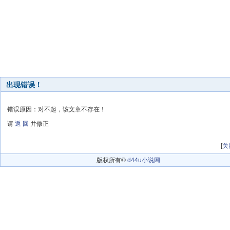
出现错误！
错误原因：对不起，该文章不存在！
请
返 回
并修正
[
关
版权所有©
d44u小说网