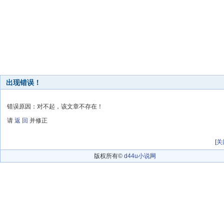
出现错误！
错误原因：对不起，该文章不存在！
请
返 回
并修正
[
关
版权所有©
d44u小说网