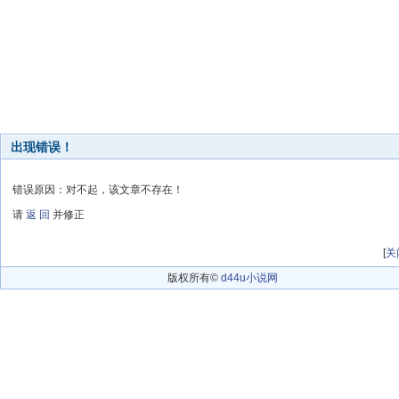
出现错误！
错误原因：对不起，该文章不存在！
请
返 回
并修正
[
关
版权所有©
d44u小说网