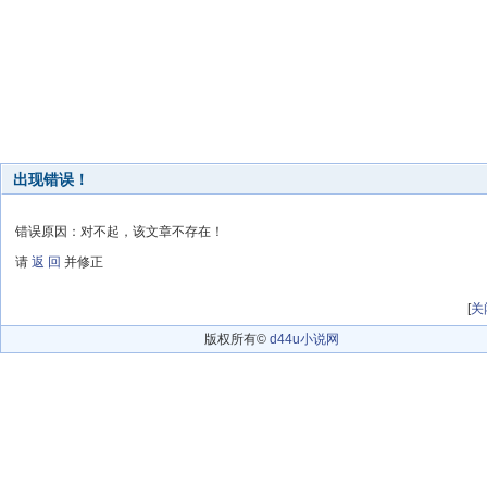
出现错误！
错误原因：对不起，该文章不存在！
请
返 回
并修正
[
关
版权所有©
d44u小说网