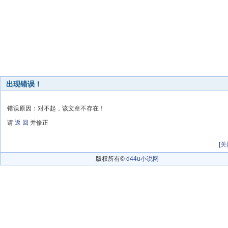
出现错误！
错误原因：对不起，该文章不存在！
请
返 回
并修正
[
关
版权所有©
d44u小说网