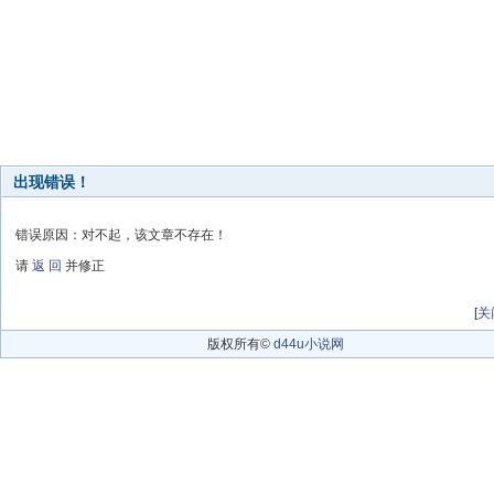
出现错误！
错误原因：对不起，该文章不存在！
请
返 回
并修正
[
关
版权所有©
d44u小说网