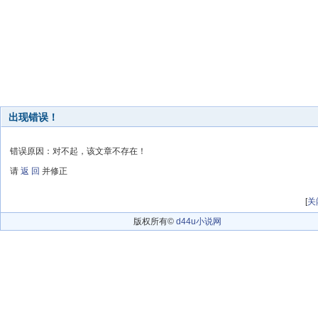
出现错误！
错误原因：对不起，该文章不存在！
请
返 回
并修正
[
关
版权所有©
d44u小说网