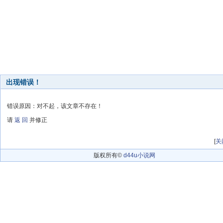
出现错误！
错误原因：对不起，该文章不存在！
请
返 回
并修正
[
关
版权所有©
d44u小说网