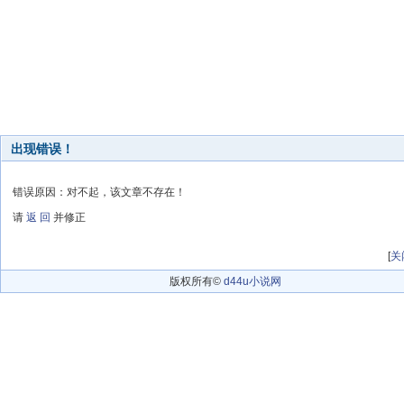
出现错误！
错误原因：对不起，该文章不存在！
请
返 回
并修正
[
关
版权所有©
d44u小说网