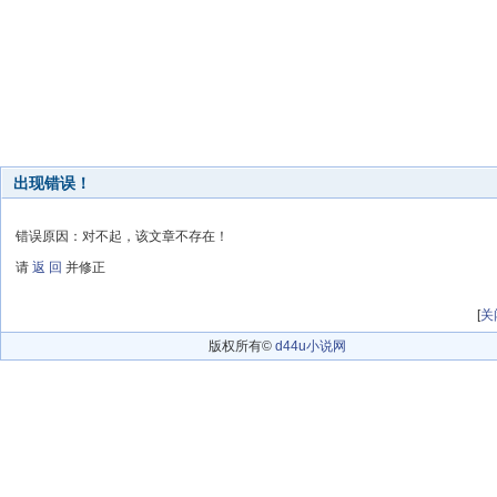
出现错误！
错误原因：对不起，该文章不存在！
请
返 回
并修正
[
关
版权所有©
d44u小说网