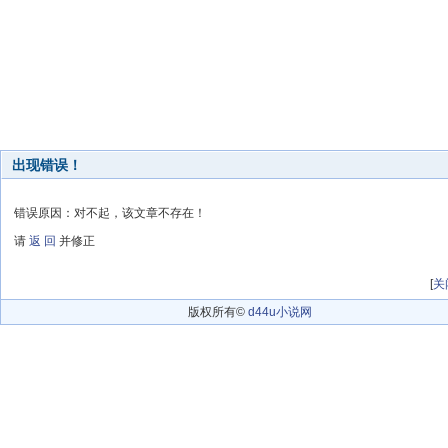
出现错误！
错误原因：对不起，该文章不存在！
请
返 回
并修正
[
关
版权所有©
d44u小说网