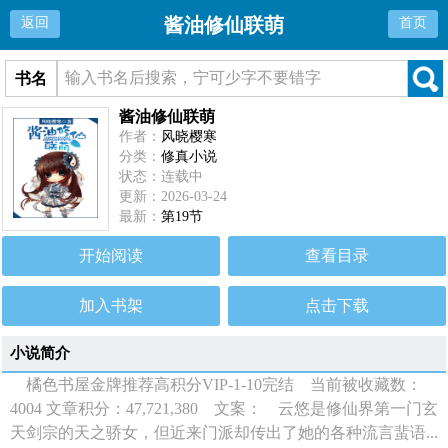
酱油修仙联萌
返回
首页
书名
酱油修仙联萌
作者：
风晓樱寒
分类：
修真小说
状态：连载中
更新：2026-03-24
最新：
第19节
开始阅读
查看目录
加入书架
点击下载
小说简介
橘色书屋金牌推荐高积分VIP-1-10完结 当前被收藏数：
4004 文章积分：47,721,380 文案： 云悠是修仙界第一门玄
天剑宗的天之骄女，但近来门派却传出了她的各种流言蜚语...