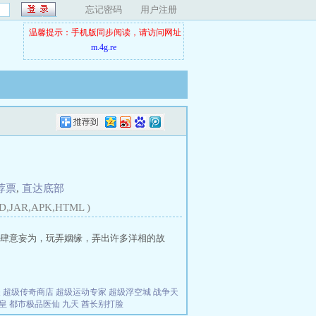
忘记密码
用户注册
温馨提示：手机版同步阅读，请访问网址
m.4g.re
荐票
,
直达底部
D,JAR,APK,HTML )
肆意妄为，玩弄姻缘，弄出许多洋相的故
夫
超级传奇商店
超级运动专家
超级浮空城
战争天
皇
都市极品医仙
九天
酋长别打脸