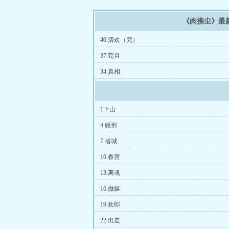
《肉拂尘》最
40.清欢（完）
37.苟且
34.真相
1下山
4.驱邪
7.省城
10.春宫
13.离魂
16.做媒
19.欢郎
22 出走