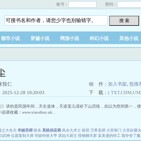
账号：
密码：
搜 索
都市小说
穿越小说
网游小说
科幻小说
其他小说
尘
朱投仁
动 作：
加入书架
,
投推
25-12-28 10:20:03
下 载：
(
TXT
,CHM,UM
尘》讲的是民国年间，天生道体，天道宠儿清欢下山历练，自以为世间第一，便
收藏：www.xiaoshuo.uk...
漫之大冬兵
华娱宗师
斩杀
系统供应商
风水大术士
斩邪
万界圣师
大宋将门
大宋好屠
职武神
位面复制大师
华娱特效大亨
原始大厨王
怪物聊天群
某美漫的特工
我夺舍了魔