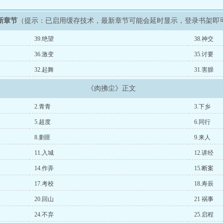
新章节
（提示：已启用缓存技术，最新章节可能会延时显示，登录书架即
39.绝望
38.神交
36.激变
35.讨要
32.起舞
31.害臊
《肉拂尘》正文
2.青青
3.下乡
5.超度
6.同行
8.剿匪
9.来人
11.入城
12.讲经
14.作弄
15.断案
17.考校
18.寿辰
20.回山
21 祸事
24.不弃
25.启程