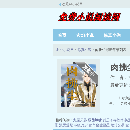
收藏4g小说网
首页
玄幻小说
修真小说
d44u小说网
>
修真小说
> 肉拂尘最新章节列表
肉拂
作 者：
最后更新：20
《肉佛
事。 更多小说请
推荐阅读：
九层天界
绿茵峥嵘
我是杀毒软件
美
堂
混元道纪
教练万岁
都市全能巨星
绝对交易
全