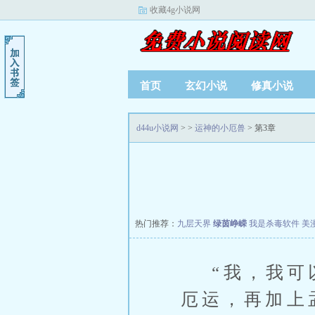
收藏4g小说网
首页
玄幻小说
修真小说
d44u小说网
>
>
运神的小厄兽
> 第3章
热门推荐：
九层天界
绿茵峥嵘
我是杀毒软件
美
“我，我可以
厄运，再加上