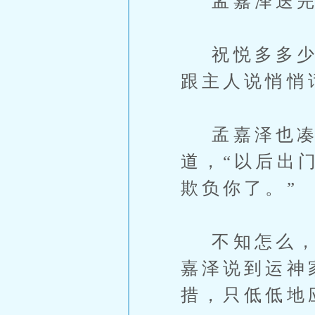
孟嘉泽送完贺
祝悦多多少少
跟主人说悄悄
孟嘉泽也凑过
道，“以后出
欺负你了。”
不知怎么，感
嘉泽说到运神
措，只低低地