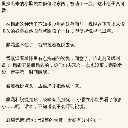
里探出来的小脑袋在偷偷吃东西，被萌了一脸。这小崽子真可
爱。
在麟霜这种活了不知多少年的妖兽面前，祝悦这飞升上来没
多久的妖兽在他面前就跟孩子一样，即使祝悦早已成年。
麟霜坐不住了，就想拉着祝悦去玩。
孟嘉泽看着怀里有点拘谨的祝悦，同意了。临走前又嘱咐
道：“麟霜哥是麒麟族的，你们出去玩久一点也没事，遇到危
险一定要第一时间叫我。”
看着祝悦点头，孟嘉泽才把他放下来。
麟霜和祝悦走后，凌峰有点担忧：“小霜在小世界看了很多
小……呃，话本，不知道会不会吓到祝悦。”
君瑞无所谓道：“没事的大哥，大嫂有分寸的。”