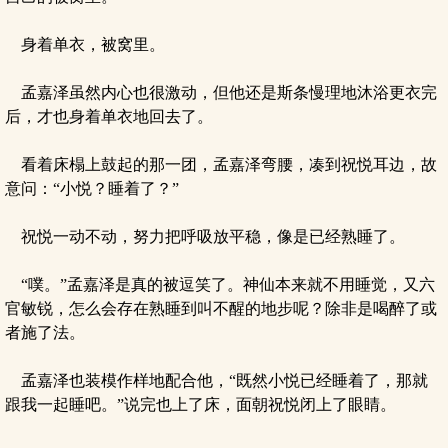
身着单衣，被窝里。
孟嘉泽虽然内心也很激动，但他还是斯条慢理地沐浴更衣完
后，才也身着单衣地回去了。
看着床榻上鼓起的那一团，孟嘉泽弯腰，凑到祝悦耳边，故
意问：“小悦？睡着了？”
祝悦一动不动，努力把呼吸放平稳，像是已经熟睡了。
“噗。”孟嘉泽是真的被逗笑了。神仙本来就不用睡觉，又六
官敏锐，怎么会存在熟睡到叫不醒的地步呢？除非是喝醉了或
者施了法。
孟嘉泽也装模作样地配合他，“既然小悦已经睡着了，那就
跟我一起睡吧。”说完也上了床，面朝祝悦闭上了眼睛。