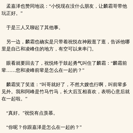
孟嘉泽也赞同地说：“小悦现在没什么朋友，让麟霜哥带他
玩正好。”
于是三人又聊起了其他事。
另一边，麟霜也确实是只带着祝悦在神殿逛了逛，告诉他哪
里是自己和凌峰住的地方，有空可以来串门。
眼看就要回去了，祝悦终于鼓起勇气叫住了麟霜：“麟霜前
辈……您和凌峰前辈是怎么在一起的？”
麟霜笑了笑道：“叫哥就好了，不然大嫂也行啊，叫前辈多
见外。我和阿峰是竹马竹马，长大后互相喜欢，表明心意后就
在一起啦。”
“真好。”祝悦有点羡慕。
“你呢？你跟嘉泽是怎么在一起的？”