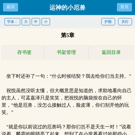
运神的小厄兽
返回
首页
字体：
大
中
小
护眼
关灯
第5章
存书签
书架管理
返回目录
坐下时还补了一句：“什么时候结契？我去给你们当主持。”
祝悦虽然没听太懂，但大概意思是知道的，求助地看向自己
的主人，可孟嘉泽只是笑笑，把祝悦的脑袋按在自己的怀
里，“他是厄兽，没怎么接触过人，脸皮薄，你们别开他的玩
笑。”
“就是你以前说过的厄兽吗？那你们岂不是天生一对！”说着
说着，麟霜的眼睛亮了起来，想到了在小世界看过的那些小