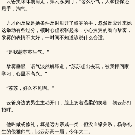
云爸笑眯眯朝前走，弹云苏脑门，“这么小气，人家拉你还
甩手，淘气。”
方才的反应是她条件反射甩开了黎雾的手，忽然反应过来她
这举动有些过分，顿时心虚紧张起来，小心翼翼的看向黎雾，
黎雾的表情不太好，一时间不知道该说什么合适。
“是我惹苏苏生气。”
黎雾垂眼，语气淡然解释道，“苏苏想出去玩，被我押回家
学习，心里不高兴。”
“苏苏，好久不见啊。”
云爸身边的男生主动开口，脸上扬着温柔的笑容，朝云苏打
招呼。
他叫做杨修礼，算是远方亲戚一类，但没血缘关系，杨修礼
生的俊雅帅气，比云苏高一届，今年大二。