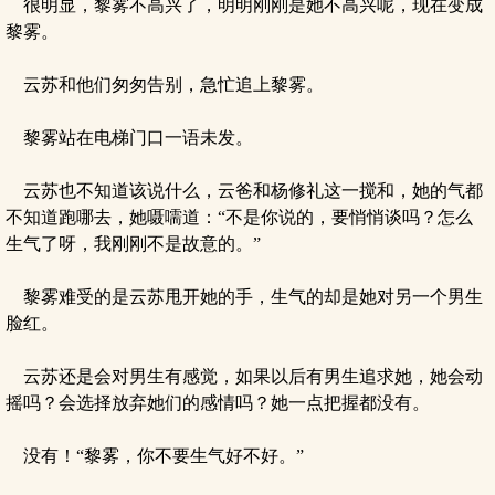
很明显，黎雾不高兴了，明明刚刚是她不高兴呢，现在变成
黎雾。
云苏和他们匆匆告别，急忙追上黎雾。
黎雾站在电梯门口一语未发。
云苏也不知道该说什么，云爸和杨修礼这一搅和，她的气都
不知道跑哪去，她嗫嚅道：“不是你说的，要悄悄谈吗？怎么
生气了呀，我刚刚不是故意的。”
黎雾难受的是云苏甩开她的手，生气的却是她对另一个男生
脸红。
云苏还是会对男生有感觉，如果以后有男生追求她，她会动
摇吗？会选择放弃她们的感情吗？她一点把握都没有。
没有！“黎雾，你不要生气好不好。”