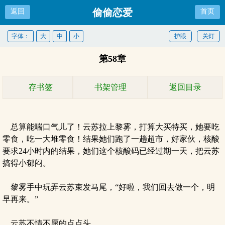
偷偷恋爱
返回
首页
字体：
大
中
小
护眼
关灯
第58章
存书签
书架管理
返回目录
总算能喘口气儿了！云苏拉上黎雾，打算大买特买，她要吃
零食，吃一大堆零食！结果她们跑了一趟超市，好家伙，核酸
要求24小时内的结果，她们这个核酸码已经过期一天，把云苏
搞得小郁闷。
黎雾手中玩弄云苏束发马尾，“好啦，我们回去做一个，明
早再来。”
云苏不情不愿的点点头。