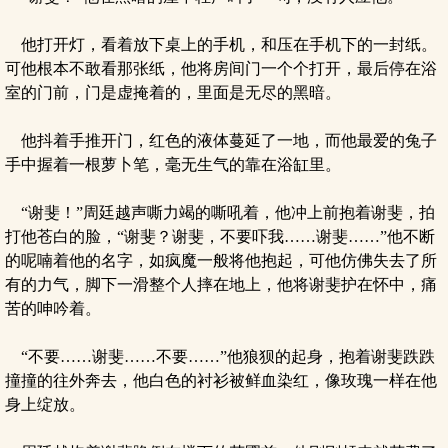
他打开灯，看着放下桌上的手机，和压在手机下的一封纸。
可他根本不敢看那张纸，他将房间门一个个打开，最后停在浴
室的门前，门是虚掩着的，里面是无尽的黑暗。
他抖着手推开门，红色的液体蔓延了一地，而他最爱的兔子
手中握着一根萝卜笔，毫无生气的靠在浴缸里。
“谢斐！”周廷越声嘶力竭的嘶吼着，他冲上前抱着谢斐，拍
打他苍白的脸，“谢斐？谢斐，不要吓我……谢斐……”他不断
的呢喃着他的名字，如疯魔一般将他抱起，可他仿佛失去了所
有的力气，脚下一滑整个人摔在地上，他将谢斐护在怀中，痛
苦的呻吟着。
“不要……谢斐……不要……”他狼狈的起身，抱着谢斐跌跌
撞撞的往外奔去，他白色的衬衫被鲜血染红，像玫瑰一样在他
身上绽放。