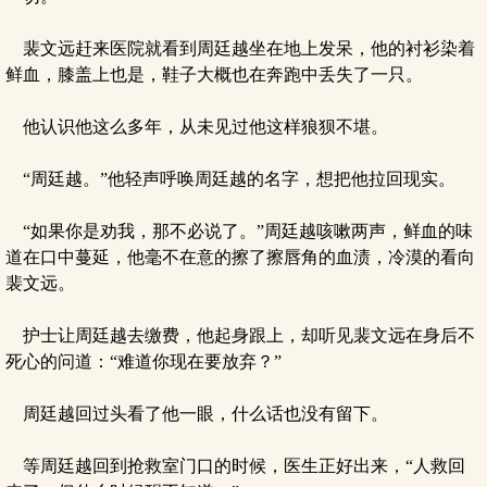
裴文远赶来医院就看到周廷越坐在地上发呆，他的衬衫染着
鲜血，膝盖上也是，鞋子大概也在奔跑中丢失了一只。
他认识他这么多年，从未见过他这样狼狈不堪。
“周廷越。”他轻声呼唤周廷越的名字，想把他拉回现实。
“如果你是劝我，那不必说了。”周廷越咳嗽两声，鲜血的味
道在口中蔓延，他毫不在意的擦了擦唇角的血渍，冷漠的看向
裴文远。
护士让周廷越去缴费，他起身跟上，却听见裴文远在身后不
死心的问道：“难道你现在要放弃？”
周廷越回过头看了他一眼，什么话也没有留下。
等周廷越回到抢救室门口的时候，医生正好出来，“人救回