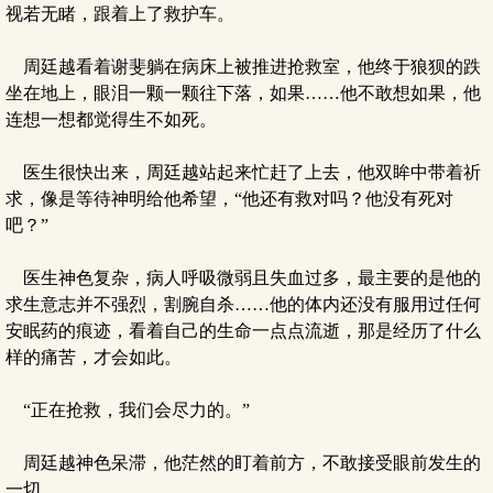
视若无睹，跟着上了救护车。
周廷越看着谢斐躺在病床上被推进抢救室，他终于狼狈的跌
坐在地上，眼泪一颗一颗往下落，如果……他不敢想如果，他
连想一想都觉得生不如死。
医生很快出来，周廷越站起来忙赶了上去，他双眸中带着祈
求，像是等待神明给他希望，“他还有救对吗？他没有死对
吧？”
医生神色复杂，病人呼吸微弱且失血过多，最主要的是他的
求生意志并不强烈，割腕自杀……他的体内还没有服用过任何
安眠药的痕迹，看着自己的生命一点点流逝，那是经历了什么
样的痛苦，才会如此。
“正在抢救，我们会尽力的。”
周廷越神色呆滞，他茫然的盯着前方，不敢接受眼前发生的
一切。