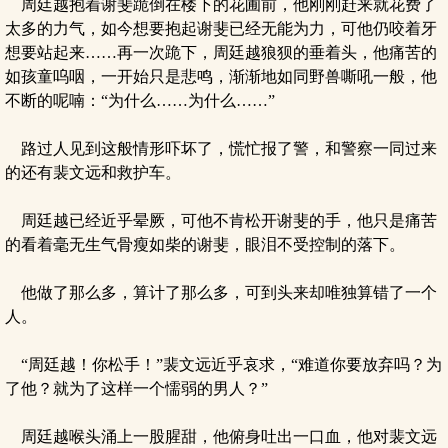
周廷越抱着谢斐跪倒在楼下的花圃前，他刚刚赶来就花费了
太多的力气，如今想要抱起谢斐已经无能为力，可他仍咬着牙
想要站起来……再一次跪下，周廷越狼狈的垂着头，他痛苦的
如孩童呜咽，一开始只是悲鸣，渐渐地如同野兽嘶吼一般，他
不断的呢喃：“为什么……为什么……”
路过人见到这般情形吓坏了，慌忙报了警，和警察一同过来
的还有裴文远和救护车。
周廷越已经近乎晕厥，可他不肯松开谢斐的手，他只是痛苦
的看着毫无生气骨瘦如柴的谢斐，眼泪不受控制的落下。
他做了那么多，算计了那么多，可到头来却唯独算错了一个
人。
“周廷越！你松手！”裴文远近乎哀求，“难道你要放弃吗？为
了他？就为了这样一个懦弱的男人？”
周廷越喉头涌上一股腥甜，他俯身吐出一口血，他对裴文远