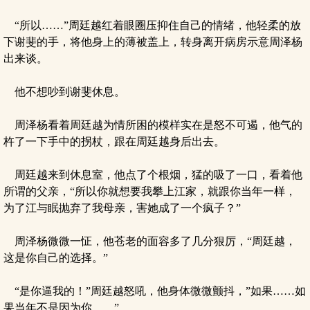
“所以……”周廷越红着眼圈压抑住自己的情绪，他轻柔的放
下谢斐的手，将他身上的薄被盖上，转身离开病房示意周泽杨
出来谈。
他不想吵到谢斐休息。
周泽杨看着周廷越为情所困的模样实在是怒不可遏，他气的
杵了一下手中的拐杖，跟在周廷越身后出去。
周廷越来到休息室，他点了个根烟，猛的吸了一口，看着他
所谓的父亲，“所以你就想要我攀上江家，就跟你当年一样，
为了江与眠抛弃了我母亲，害她成了一个疯子？”
周泽杨微微一怔，他苍老的面容多了几分狠厉，“周廷越，
这是你自己的选择。”
“是你逼我的！”周廷越怒吼，他身体微微颤抖，”如果……如
果当年不是因为你……”