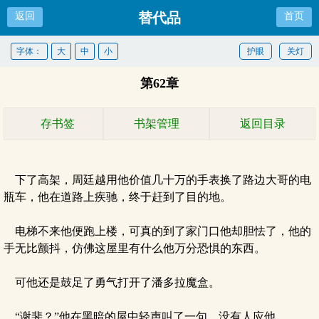
替代品
返回
首页
字体：
大
中
小
护眼
关灯
第62章
存书签
书架管理
返回目录
下了高架，周廷越用他价值几十万的手表换了路边大哥的电
瓶车，他在道路上疾驰，终于赶到了目的地。
电梯不来他便跑上楼，可真的到了家门口他却胆怯了，他的
手无比颤抖，仿佛这屋里有什么他万分恐惧的东西。
可他还是鼓足了勇气打开了潘多拉魔盒。
“谢斐？”他在黑暗的屋中轻声叫了一句，没有人应他。